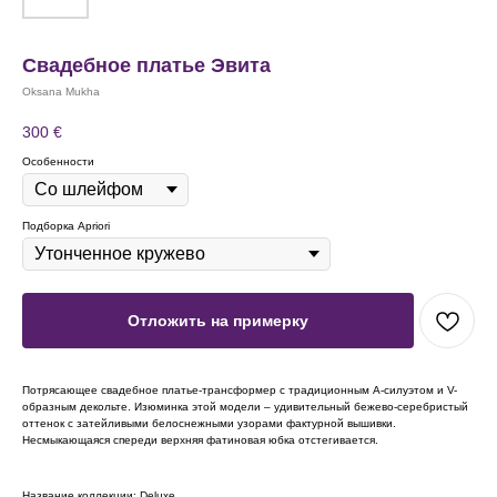
Свадебное платье Эвита
Oksana Mukha
300
€
Особенности
Подборка Apriori
Отложить на примерку
Потрясающее свадебное платье-трансформер с традиционным А-силуэтом и V-
образным декольте. Изюминка этой модели – удивительный бежево-серебристый
оттенок с затейливыми белоснежными узорами фактурной вышивки.
Несмыкающаяся спереди верхняя фатиновая юбка отстегивается.
Название коллекции: Deluxe