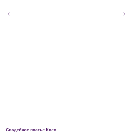
Свадебное платье Клео
Св