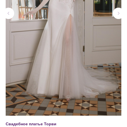
Свадебное платье Торви
Св