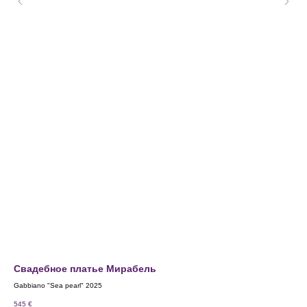
Свадебное платье Мирабель
Св
Gabbiano "Sea pearl" 2025
Marr
545
€
315