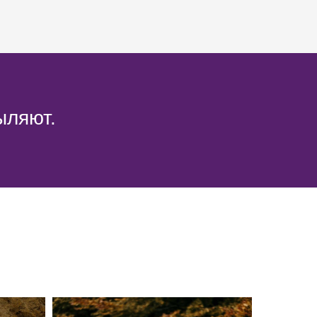
ыляют.