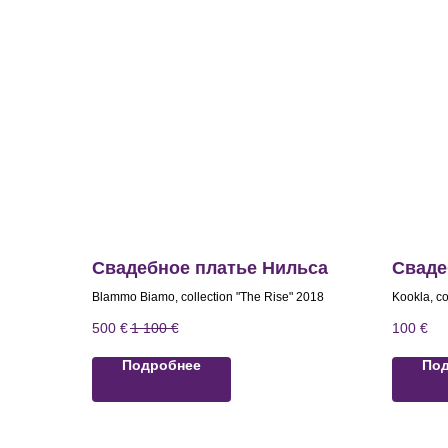
Свадебное платье Нильса
Сваде
Blammo Biamo, collection "The Rise" 2018
Kookla, c
500
€
1 100
€
100
€
Подробнее
По