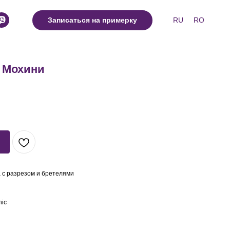
RU
RO
Записаться на примерку
 Мохини
 с разрезом и бретелями
hic