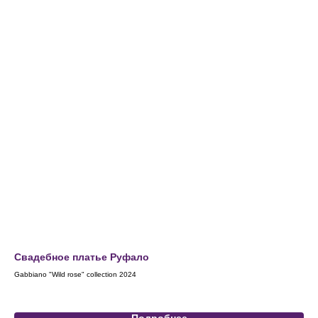
Свадебное платье Руфало
Св
Gabbiano "Wild rose" collection 2024
Secr
200