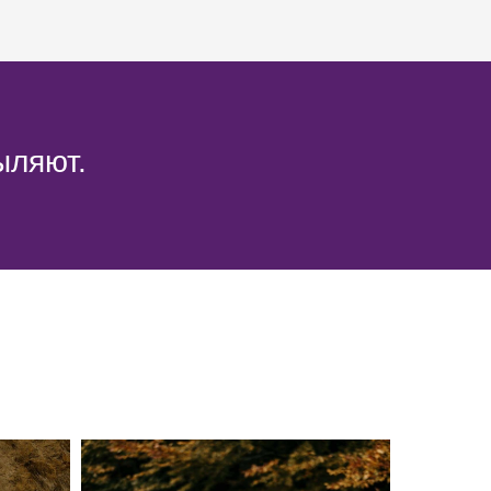
ыляют.