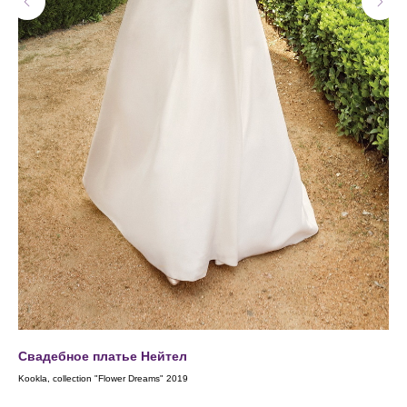
Свадебное платье Нейтел
Св
Kookla, collection "Flower Dreams" 2019
Secr