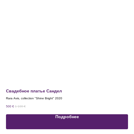
Свадебное платье Сандел
Св
Rara Avis, collection "Shine Bright" 2020
Blam
500
€
1 100
€
500
Подробнее