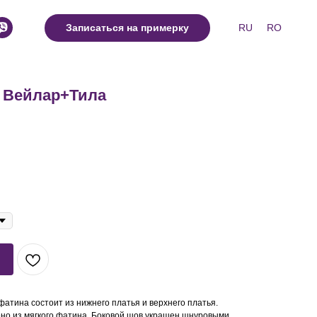
RU
RO
Записаться на примерку
 Вейлар+Тила
атина состоит из нижнего платья и верхнего платья.
но из мягкого фатина. Боковой шов украшен шнуровыми