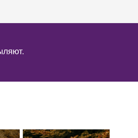
ыляют.