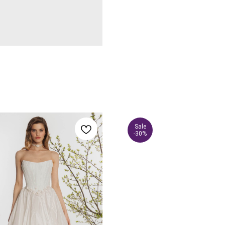
Sale
-30%