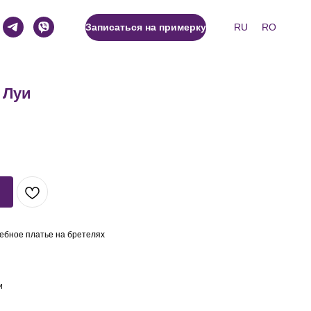
RU
RO
Записаться на примерку
 Луи
ебное платье на бретелях
и