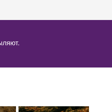
ыляют.