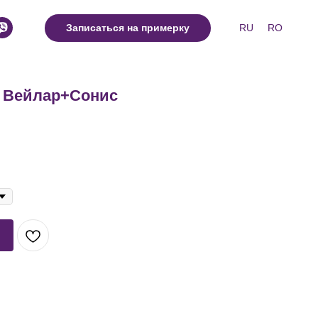
RU
RO
Записаться на примерку
е Вейлар+Сонис