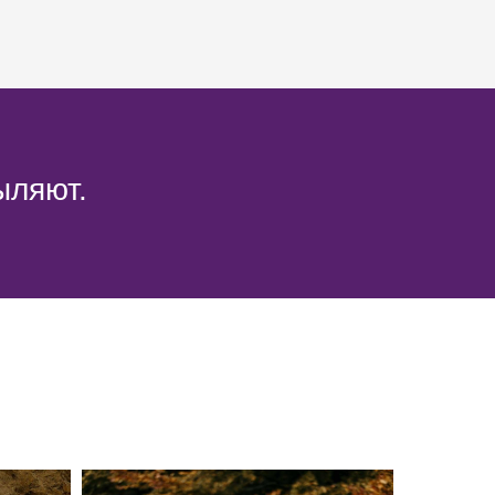
ыляют.