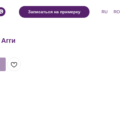
RU
RO
Записаться на примерку
 Агги