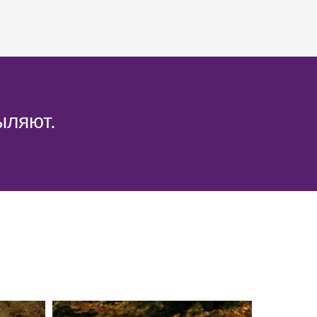
ыляют.