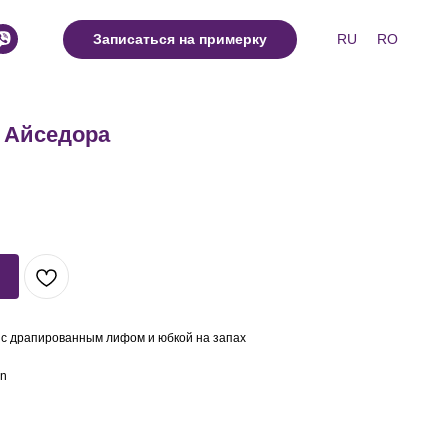
RU
RO
Записаться на примерку
 Айседора
 с драпированным лифом и юбкой на запах
on